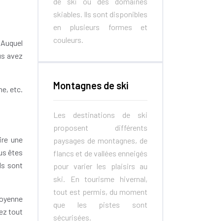
de ski ou des domaines
skiables. Ils sont disponibles
en plusieurs formes et
couleurs.
. Auquel
us avez
Montagnes de ski
ne, etc.
Les destinations de ski
proposent différents
ire une
paysages de montagnes, de
ous êtes
flancs et de vallées enneigés
ls sont
pour varier les plaisirs au
ski. En tourisme hivernal,
tout est permis, du moment
moyenne
que les pistes sont
ez tout
sécurisées.