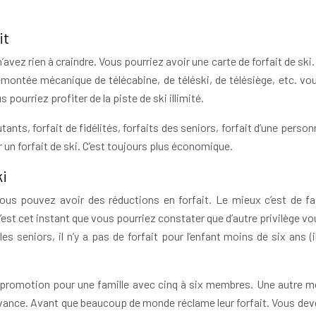
it
’avez rien à craindre. Vous pourriez avoir une carte de forfait de ski
remontée mécanique de télécabine, de téléski, de télésiège, etc. vo
s pourriez profiter de la piste de ski illimité.
butants, forfait de fidélités, forfaits des seniors, forfait d’une person
un forfait de ski. C’est toujours plus économique.
ki
Vous pouvez avoir des réductions en forfait. Le mieux c’est de fa
c’est cet instant que vous pourriez constater que d’autre privilège v
s seniors, il n’y a pas de forfait pour l’enfant moins de six ans (i
t de promotion pour une famille avec cinq à six membres. Une autre 
l’avance. Avant que beaucoup de monde réclame leur forfait. Vous dev