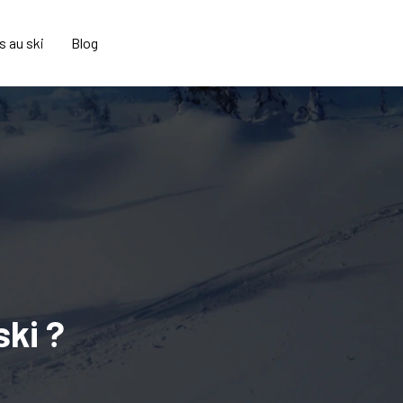
s au ski
Blog
ski ?