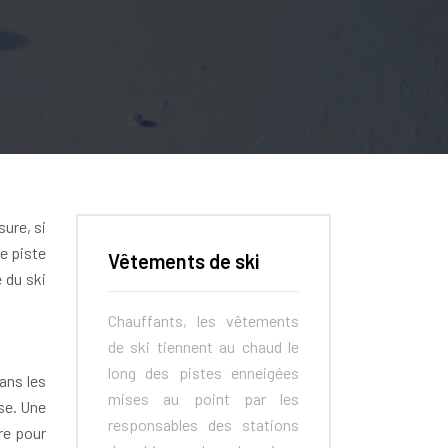
sure, si
ne piste
Vêtements de ski
 du ski
Chauffants, les vêtements
de ski tiennent au chaud le
long des pistes enneigées
dans les
mises au point par les
se. Une
responsables des stations
re pour