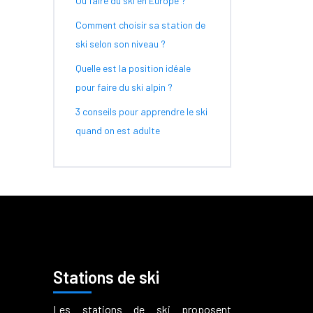
Où faire du ski en Europe ?
Comment choisir sa station de
ski selon son niveau ?
Quelle est la position idéale
pour faire du ski alpin ?
3 conseils pour apprendre le ski
quand on est adulte
Stations de ski
Les stations de ski proposent