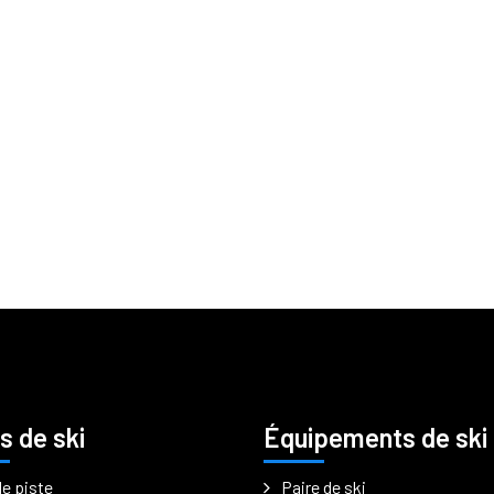
s de ski
Équipements de ski
de piste
Paire de ski