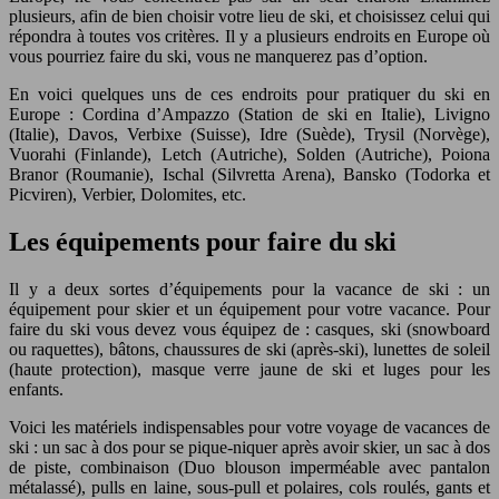
plusieurs, afin de bien choisir votre lieu de ski, et choisissez celui qui
répondra à toutes vos critères. Il y a plusieurs endroits en Europe où
vous pourriez faire du ski, vous ne manquerez pas d’option.
En voici quelques uns de ces endroits pour pratiquer du ski en
Europe : Cordina d’Ampazzo (Station de ski en Italie), Livigno
(Italie), Davos, Verbixe (Suisse), Idre (Suède), Trysil (Norvège),
Vuorahi (Finlande), Letch (Autriche), Solden (Autriche), Poiona
Branor (Roumanie), Ischal (Silvretta Arena), Bansko (Todorka et
Picviren), Verbier, Dolomites, etc.
Les équipements pour faire du ski
Il y a deux sortes d’équipements pour la vacance de ski : un
équipement pour skier et un équipement pour votre vacance. Pour
faire du ski vous devez vous équipez de : casques, ski (snowboard
ou raquettes), bâtons, chaussures de ski (après-ski), lunettes de soleil
(haute protection), masque verre jaune de ski et luges pour les
enfants.
Voici les matériels indispensables pour votre voyage de vacances de
ski : un sac à dos pour se pique-niquer après avoir skier, un sac à dos
de piste, combinaison (Duo blouson imperméable avec pantalon
métalassé), pulls en laine, sous-pull et polaires, cols roulés, gants et